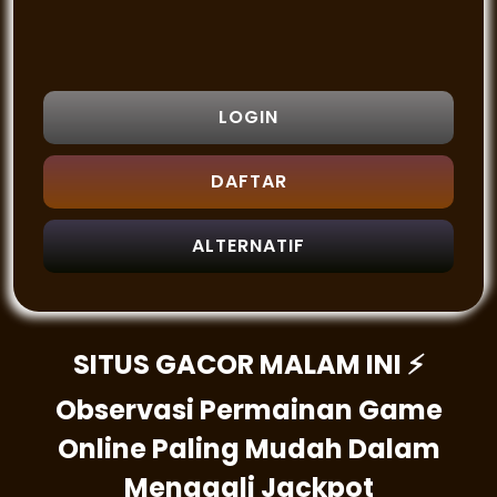
LOGIN
DAFTAR
ALTERNATIF
SITUS GACOR MALAM INI ⚡️
Observasi Permainan Game
Online Paling Mudah Dalam
Menggali Jackpot